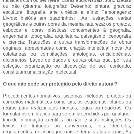
musicais com ou sem letra; Obras audiovisuais; sonorizadas
ou não (cinema, fotografia); Desenho; pintura; gravura;
escultura, litografia, arte cinética e afins; Personagens;
Livros; história em quadrinhos; As ilustrações, cartas
geográficas e outras obras da mesma natureza; os projetos,
esboços e obras plásticas concernentes à geografia,
engenharia, topografia, arquitetura, paisagismo, cenografia
e ciência; Traduções e outras transformações de obras
originais, apresentadas como criação intelectual nova; As
coletâneas ou compilações, antologias, enciclopédias,
dicionários, bases de dados e outras obras que, por sua
seleção, organização ou disposição de seu conteúdo,
constituam uma criação intelectual.
O que não pode ser protegido pelo direito autoral?
Procedimentos normativos, sistemas, métodos, projetos ou
conceitos matemáticos como tais; os esquemas, planos ou
regras para realizar atos mentais, jogos ou negócios; Os
formulários em branco para serem preenchidos por qualquer
tipo de informação, científica ou não, e suas instruções; Os
textos de tratados ou convenções, leis, decretos,
regulamentos, decisões judiciais e demais atos oficiais; As