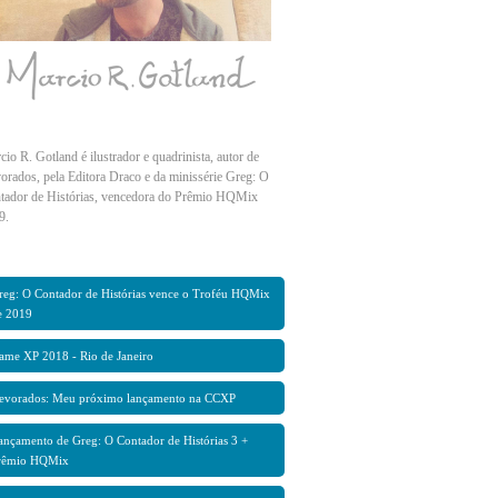
io R. Gotland é ilustrador e quadrinista, autor de
orados, pela Editora Draco e da minissérie Greg: O
tador de Histórias, vencedora do Prêmio HQMix
9.
reg: O Contador de Histórias vence o Troféu HQMix
e 2019
ame XP 2018 - Rio de Janeiro
evorados: Meu próximo lançamento na CCXP
ançamento de Greg: O Contador de Histórias 3 +
rêmio HQMix