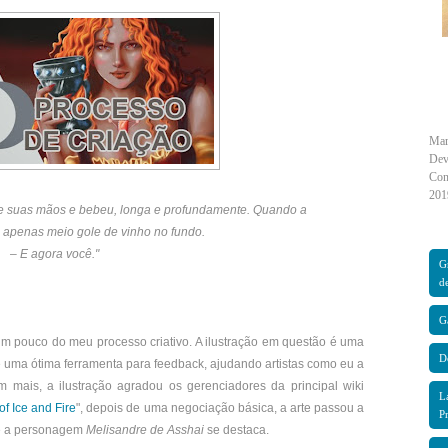
Marc
Dev
Con
201
 de suas mãos e bebeu, longa e profundamente. Quando a
a apenas meio gole de vinho no fundo.
– E agora você."
G
d
G
m pouco do meu processo criativo. A ilustração em questão é uma
D
 é uma ótima ferramenta para feedback, ajudando artistas como eu a
m mais, a ilustração agradou os gerenciadores da principal wiki
L
of Ice and Fire
", depois de uma negociação básica, a arte passou a
P
nde a personagem
Melisandre de Asshai
se destaca.