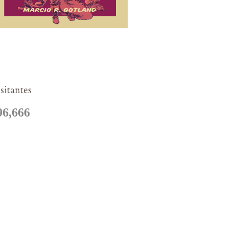
ets by @MRGotlandArt
sitantes
96,666