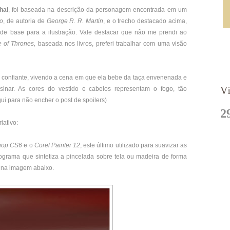
hai
, foi baseada na descrição da personagem encontrada em um
go
, de autoria de
George R. R. Martin
, e o trecho destacado acima,
u de base para a ilustração. Vale destacar que não me prendi ao
 of Thrones,
baseada nos livros, preferi trabalhar com uma visão
Twe
 confiante, vivendo a cena em que ela bebe da taça envenenada e
Vi
inar. As cores do vestido e cabelos representam o fogo, tão
ui para não encher o post de spoilers)
2
iativo:
hop CS6
e o
Corel Painter 12
, este último utilizado para suavizar as
ograma que sintetiza a pincelada sobre tela ou madeira de forma
o na imagem abaixo.