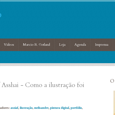
D
Vídeos
Marcio R. Gotland
Loja
Agenda
Imprensa
O 
 Asshai - Como a ilustração foi
adores:
asoiaf
,
ilustração
,
melisandre
,
pintura digital
,
portfólio
,