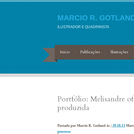
MARCIO R. GOTLAN
ILUSTRADOR E QUADRINISTA
Início
Publicações
Ilustrações
Portfólio: Melisandre of
produzida
Postado por
Marcio R. Gotland
às |
29.10.13
Marc
processo