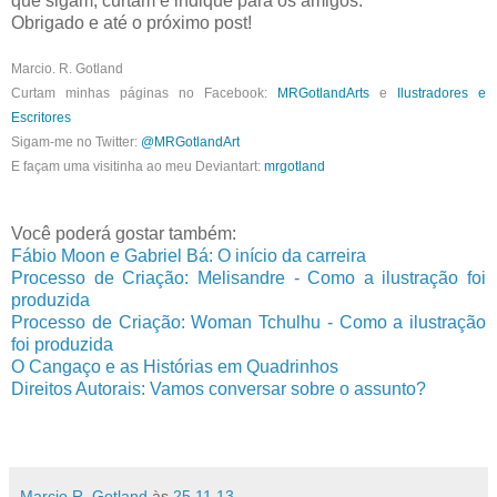
que sigam, curtam e indique para os amigos.
Obrigado e até o próximo post!
Marcio. R. Gotland
Curtam minhas páginas no Facebook:
MRGotlandArts
e
Ilustradores e
Escritores
Sigam-me no Twitter:
@MRGotlandArt
E façam uma visitinha ao meu Deviantart:
mrgotland
Você poderá gostar também:
Fábio Moon e Gabriel Bá: O início da carreira
Processo de Criação: Melisandre - Como a ilustração foi
produzida
Processo de Criação: Woman Tchulhu - Como a ilustração
foi produzida
O Cangaço e as Histórias em Quadrinhos
Direitos Autorais: Vamos conversar sobre o assunto?
Marcio R. Gotland
às
25.11.13